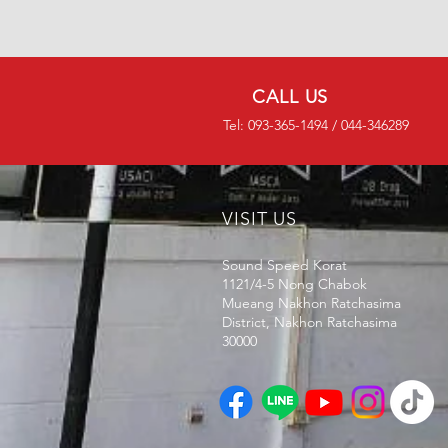
CALL US
Tel: 093-365-1494 / 044-346289
VISIT US
Sound Speed Korat
1121/4-5
Nong Chabok
Mueang Nakhon Ratchasima
District, Nakhon Ratchasima
30000