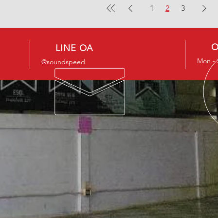
1
2
3
O
LINE OA
Mon - S
@soundspeed