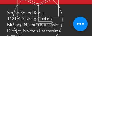
Sound Speed Korat
1121/4-5
Nong Chabok
Mueang Nakhon Ratchasima
District, Nakhon Ratchasima
30000
VISIT US