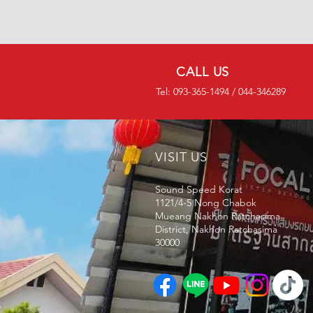
CALL US
Tel: 093-365-1494 / 044-346289
VISIT US
Sound Speed Korat
1121/4-5
Nong Chabok
Mueang Nakhon Ratchasima
District, Nakhon Ratchasima
30000