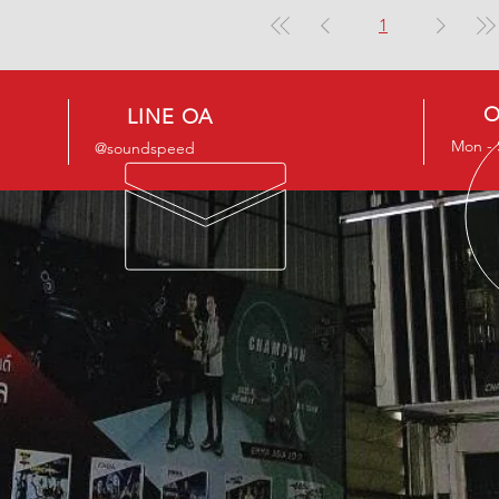
1
O
LINE OA
Mon - S
@soundspeed