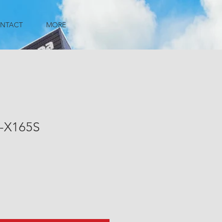
NTACT
MORE
-X165S