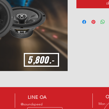
เ
O
LINE OA
Mon - S
@soundspeed