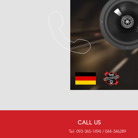
CALL US
Tel: 093-365-1494 / 044-346289